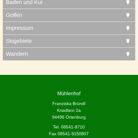
Baden und Kur
Golfen
Impressum
Skigebiete
Wandern
Mühlenhof
Franziska Bründl
Knadlarn 2a
94496 Ortenburg
Tel. 08541-8710
Fax 08541-9150807