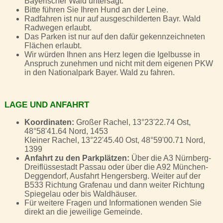
Bayerischer Wald untersagt.
Bitte führen Sie Ihren Hund an der Leine.
Radfahren ist nur auf ausgeschilderten Bayr. Wald
Radwegen erlaubt.
Das Parken ist nur auf den dafür gekennzeichneten
Flächen erlaubt.
Wir würden Ihnen ans Herz legen die Igelbusse in
Anspruch zunehmen und nicht mit dem eigenen PKW
in den Nationalpark Bayer. Wald zu fahren.
LAGE UND ANFAHRT
Koordinaten:
Großer Rachel, 13°23'22.74 Ost,
48°58'41.64 Nord, 1453
Kleiner Rachel, 13°22'45.40 Ost, 48°59'00.71 Nord,
1399
Anfahrt zu den Parkplätzen:
Über die A3 Nürnberg-
Dreiflüssestadt Passau oder über die A92 München-
Deggendorf, Ausfahrt Hengersberg. Weiter auf der
B533 Richtung Grafenau und dann weiter Richtung
Spiegelau oder bis Waldhäuser.
Für weitere Fragen und Informationen wenden Sie
direkt an die jeweilige Gemeinde.