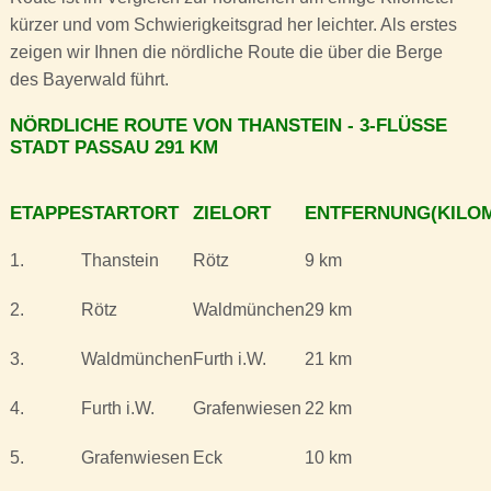
kürzer und vom Schwierigkeitsgrad her leichter. Als erstes
zeigen wir Ihnen die nördliche Route die über die Berge
des Bayerwald führt.
NÖRDLICHE ROUTE VON THANSTEIN - 3-FLÜSSE
STADT PASSAU 291 KM
ETAPPE
STARTORT
ZIELORT
ENTFERNUNG(KILO
1.
Thanstein
Rötz
9 km
2.
Rötz
Waldmünchen
29 km
3.
Waldmünchen
Furth i.W.
21 km
4.
Furth i.W.
Grafenwiesen
22 km
5.
Grafenwiesen
Eck
10 km