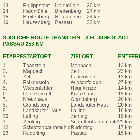
13.
Philippsreut
Haidmühle
26 km
14.
Haidmühle
Breitenberg
24 km
15.
Breitenberg
Hauzenberg
24 km
16.
Hauzenberg
Passau
22 km
SÜDLICHE ROUTE THANSTEIN - 3-FLÜSSE STADT
PASSAU 253 KM
ETAPPE
STARTORT
ZIELORT
ENTFER
1.
Thanstein
Mappach
13 km
2.
Mappach
Zell
23 km
3.
Zell
Falkenstein
13 km
4.
Falkenstein
Wiesenfelden
27 km
5.
Wiesenfelden
Haunkenzell
14 km
6.
Haunkenzell
Kreuzhaus
19 km
7.
Kreuzhaus
Grandsberg
20 km
8.
Grandsberg
Landshuter Haus
20 km
9.
Landshuter Haus
Lalling
16 km
10.
Lalling
Zenting
19 km
11.
Zenting
Schrottenbaummühle
22 km
12.
Schrottenbaummühle
Ruderting
17 km
13.
Ruderting
Passau
15 km