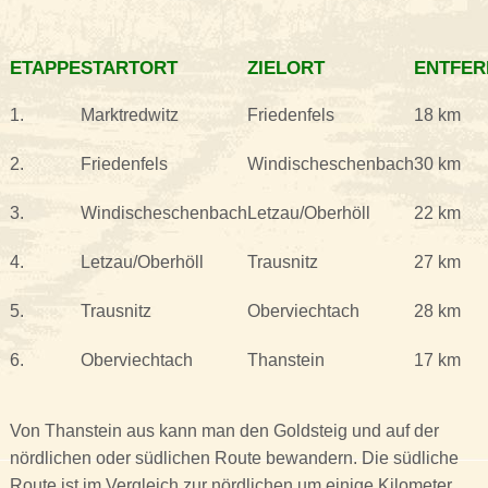
ETAPPE
STARTORT
ZIELORT
ENTFER
1.
Marktredwitz
Friedenfels
18 km
2.
Friedenfels
Windischeschenbach
30 km
3.
Windischeschenbach
Letzau/Oberhöll
22 km
4.
Letzau/Oberhöll
Trausnitz
27 km
5.
Trausnitz
Oberviechtach
28 km
6.
Oberviechtach
Thanstein
17 km
Von Thanstein aus kann man den Goldsteig und auf der
nördlichen oder südlichen Route bewandern. Die südliche
Route ist im Vergleich zur nördlichen um einige Kilometer